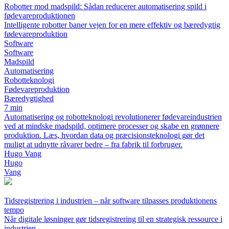
Robotter mod madspild: Sådan reducerer automatisering spild i
fødevareproduktionen
Intelligente robotter baner vejen for en mere effektiv og bæredygtig
fødevareproduktion
Software
Software
Madspild
Automatisering
Robotteknologi
Fødevareproduktion
Bæredygtighed
7 min
Automatisering og robotteknologi revolutionerer fødevareindustrien
ved at mindske madspild, optimere processer og skabe en grønnere
produktion. Læs, hvordan data og præcisionsteknologi gør det
muligt at udnytte råvarer bedre – fra fabrik til forbruger.
Hugo Vang
Hugo
Vang
Tidsregistrering i industrien – når software tilpasses produktionens
tempo
Når digitale løsninger gør tidsregistrering til en strategisk ressource i
industrien