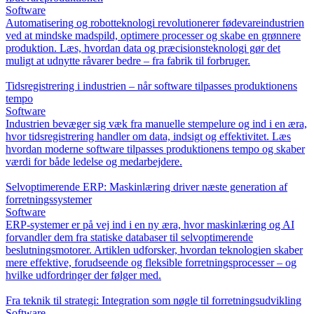
Software
Automatisering og robotteknologi revolutionerer fødevareindustrien
ved at mindske madspild, optimere processer og skabe en grønnere
produktion. Læs, hvordan data og præcisionsteknologi gør det
muligt at udnytte råvarer bedre – fra fabrik til forbruger.
Tidsregistrering i industrien – når software tilpasses produktionens
tempo
Software
Industrien bevæger sig væk fra manuelle stempelure og ind i en æra,
hvor tidsregistrering handler om data, indsigt og effektivitet. Læs
hvordan moderne software tilpasses produktionens tempo og skaber
værdi for både ledelse og medarbejdere.
Selvoptimerende ERP: Maskinlæring driver næste generation af
forretningssystemer
Software
ERP-systemer er på vej ind i en ny æra, hvor maskinlæring og AI
forvandler dem fra statiske databaser til selvoptimerende
beslutningsmotorer. Artiklen udforsker, hvordan teknologien skaber
mere effektive, forudseende og fleksible forretningsprocesser – og
hvilke udfordringer der følger med.
Fra teknik til strategi: Integration som nøgle til forretningsudvikling
Software