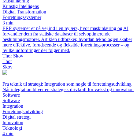
Maskinlæring
Kunstig Intelligens
Digital Transformation
Forretningssystemer
3 min
ERP-systemer er på vej ind i en ny æra, hvor maskinlæring og AI
forvandler dem fra statiske databaser til selvoptimerende
beslutningsmotorer. Artiklen udforsker, hvordan teknologien skaber
mere effektive, forudseende og fleksible forretningsprocesser – og
hvilke udfordringer der følger med.
Thor Skov
Thor
Skov
Fra teknik til strategi: Integration som nøgle til forretningsudvikling
Når integration bliver en strategisk drivkraft for vækst og innovation
Software
Software
Integration
Forretningsudvikling
Digital strategi
Innovation
Teknologi
4 min