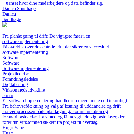
– uanset hvor dine medarbejdere og data befinder sig.
Danica Sandhage
Danica
Sandhage
Fra planlægning til drift: De vigtigste faser i en
softwareimplementering
Få overblik over de centrale trin, der sikrer en succesfuld
softwareimplementering
Software
Software
Softwareimplementering
Projektledelse
Forandringsledelse
Digitalisering
Virksomhedsudvikling
5 min
En softwareimplementering handler om meget mere end teknologi.
Fra behovsafdækning og valg af løsning til uddannelse og drift
kræver processen både planlægning, kommunikation og
forandringsledelse. Læs med og få indsigt i de vigtigste faser, der
fører din virksomhed sikkert fra projekt til hverdag.
Hugo Vang
Hugo