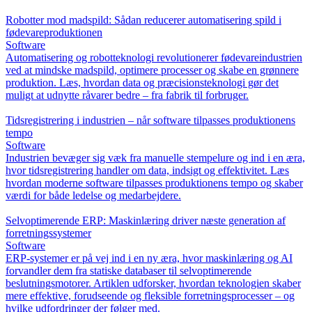
Robotter mod madspild: Sådan reducerer automatisering spild i
fødevareproduktionen
Software
Automatisering og robotteknologi revolutionerer fødevareindustrien
ved at mindske madspild, optimere processer og skabe en grønnere
produktion. Læs, hvordan data og præcisionsteknologi gør det
muligt at udnytte råvarer bedre – fra fabrik til forbruger.
Tidsregistrering i industrien – når software tilpasses produktionens
tempo
Software
Industrien bevæger sig væk fra manuelle stempelure og ind i en æra,
hvor tidsregistrering handler om data, indsigt og effektivitet. Læs
hvordan moderne software tilpasses produktionens tempo og skaber
værdi for både ledelse og medarbejdere.
Selvoptimerende ERP: Maskinlæring driver næste generation af
forretningssystemer
Software
ERP-systemer er på vej ind i en ny æra, hvor maskinlæring og AI
forvandler dem fra statiske databaser til selvoptimerende
beslutningsmotorer. Artiklen udforsker, hvordan teknologien skaber
mere effektive, forudseende og fleksible forretningsprocesser – og
hvilke udfordringer der følger med.