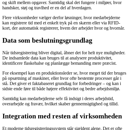
og skift mellem opgaver. Samtidig skal det fungere i miljøer, hvor
handsker, støj og travlhed er en del af hverdagen.
Flere virksomheder vælger derfor løsninger, hvor medarbejderne
kan registrere tid med et enkelt tryk på en skærm eller via RFID-
kort, der automatisk registrerer, hvem der arbejder hvor og hvornår.
Data som beslutningsgrundlag
Når tidsregistrering bliver digital, åbner det for helt nye muligheder.
De indsamlede data kan bruges til at analysere produktivitet,
identificere flaskehalse og planlægge bemanding mere præcist.
For eksempel kan en produktionsleder se, hvor meget tid der bruges
på opsætning af maskiner, eller hvor ofte bestemte processer går i
stå. Det giver et faktabaseret grundlag for forbedringer – og kan i
sidste ende føre til både højere effektivitet og bedre arbejdsmiljø.
Samtidig kan medarbejderne selv få indsigt i deres arbejdstid,
overarbejde og fravær, hvilket skaber gennemsigtighed og tillid.
Integration med resten af virksomheden
Et moderne tidsregistreringssystem står sjældent alene. Det er ofte