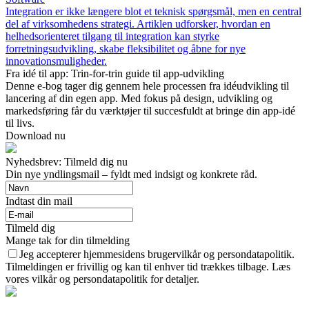
Integration er ikke længere blot et teknisk spørgsmål, men en central
del af virksomhedens strategi. Artiklen udforsker, hvordan en
helhedsorienteret tilgang til integration kan styrke
forretningsudvikling, skabe fleksibilitet og åbne for nye
innovationsmuligheder.
Fra idé til app: Trin-for-trin guide til app-udvikling
Denne e-bog tager dig gennem hele processen fra idéudvikling til
lancering af din egen app. Med fokus på design, udvikling og
markedsføring får du værktøjer til succesfuldt at bringe din app-idé
til livs.
Download nu
Nyhedsbrev: Tilmeld dig nu
Din nye yndlingsmail – fyldt med indsigt og konkrete råd.
Indtast din mail
Tilmeld dig
Mange tak for din tilmelding
Jeg accepterer hjemmesidens brugervilkår og persondatapolitik.
Tilmeldingen er frivillig og kan til enhver tid trækkes tilbage. Læs
vores vilkår og persondatapolitik for detaljer.