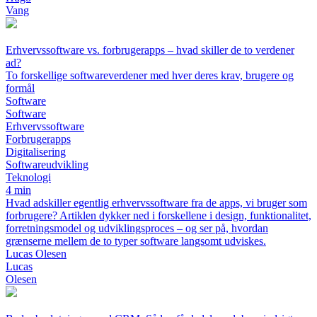
Vang
Erhvervssoftware vs. forbrugerapps – hvad skiller de to verdener
ad?
To forskellige softwareverdener med hver deres krav, brugere og
formål
Software
Software
Erhvervssoftware
Forbrugerapps
Digitalisering
Softwareudvikling
Teknologi
4 min
Hvad adskiller egentlig erhvervssoftware fra de apps, vi bruger som
forbrugere? Artiklen dykker ned i forskellene i design, funktionalitet,
forretningsmodel og udviklingsproces – og ser på, hvordan
grænserne mellem de to typer software langsomt udviskes.
Lucas Olesen
Lucas
Olesen