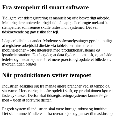
Fra stempelur til smart software
Tidligere var tidsregistrering et manuelt og ofte besværligt arbejde.
Medarbejdere noterede arbejdstid på papir, eller brugte mekaniske
stempelure, som senere skulle tastes ind i systemet. Det var
tidskrævende og gav risiko for fejl.
I dag er billedet et andet. Moderne softwareløsninger gør det muligt
at registrere arbejdstid direkte via tablets, terminaler eller
mobiltelefoner – ofte integreret med produktionssystemer og
lønadministration. Det betyder, at data flyder automatisk, og at både
ledelse og medarbejdere får et mere præcist og opdateret billede af,
hvordan tiden bruges.
Når produktionen sætter tempoet
Industrien adskiller sig fra mange andre brancher ved sit tempo og
sin rytme. Her er arbejdet ofte opdelt i skift, og produktionen kører i
faste cyklusser. Derfor skal tidsregistreringssystemer kunne følge
med – uden at forstyrre driften.
Et godt system til industrien skal være hurtigt, robust og intuitivt.
Det skal kunne håndtere alt fra overarbejde og pauser til maskinstop