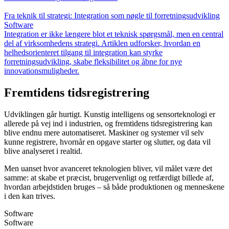
Fra teknik til strategi: Integration som nøgle til forretningsudvikling
Software
Integration er ikke længere blot et teknisk spørgsmål, men en central
del af virksomhedens strategi. Artiklen udforsker, hvordan en
helhedsorienteret tilgang til integration kan styrke
forretningsudvikling, skabe fleksibilitet og åbne for nye
innovationsmuligheder.
Fremtidens tidsregistrering
Udviklingen går hurtigt. Kunstig intelligens og sensorteknologi er
allerede på vej ind i industrien, og fremtidens tidsregistrering kan
blive endnu mere automatiseret. Maskiner og systemer vil selv
kunne registrere, hvornår en opgave starter og slutter, og data vil
blive analyseret i realtid.
Men uanset hvor avanceret teknologien bliver, vil målet være det
samme: at skabe et præcist, brugervenligt og retfærdigt billede af,
hvordan arbejdstiden bruges – så både produktionen og menneskene
i den kan trives.
Software
Software