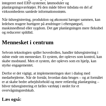
integreret med ERP-systemer, lønmoduler og
planlægningsværktøjer. På den måde bliver tidsdata en del af
virksomhedens samlede informationsstrøm.
Når tidsregistrering, produktion og økonomi hænger sammen, kan
ledelsen reagere hurtigere på ændringer i efterspørgsel,
maskinnedbrud eller sygdom. Det gør planlægningen mere fleksibel
og reducerer spildtid.
Mennesket i centrum
Selvom teknologien spiller hovedrollen, handler tidsregistrering i
sidste ende om mennesker. Et system, der opleves som kontrol, kan
skabe modstand. Men et system, der opleves som en hjælp, kan
styrke engagementet.
Derfor er det vigtigt, at implementeringen sker i dialog med
medarbejderne. Når de forstår, hvordan data bruges – og at formålet
er at skabe bedre arbejdsforhold og mere retfærdig planlægning –
bliver tidsregistrering et fælles værktøj i stedet for et
overvågningsredskab.
Læs også: