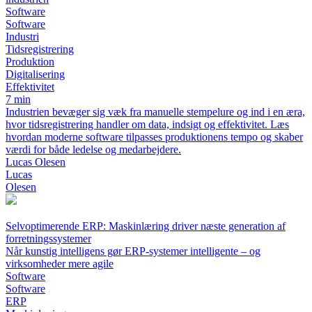
Software
Software
Industri
Tidsregistrering
Produktion
Digitalisering
Effektivitet
7 min
Industrien bevæger sig væk fra manuelle stempelure og ind i en æra,
hvor tidsregistrering handler om data, indsigt og effektivitet. Læs
hvordan moderne software tilpasses produktionens tempo og skaber
værdi for både ledelse og medarbejdere.
Lucas Olesen
Lucas
Olesen
Selvoptimerende ERP: Maskinlæring driver næste generation af
forretningssystemer
Når kunstig intelligens gør ERP-systemer intelligente – og
virksomheder mere agile
Software
Software
ERP