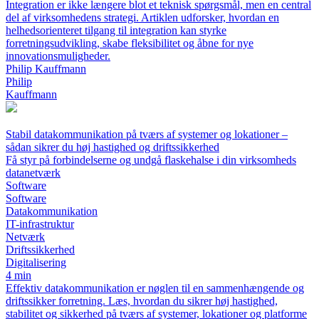
Integration er ikke længere blot et teknisk spørgsmål, men en central
del af virksomhedens strategi. Artiklen udforsker, hvordan en
helhedsorienteret tilgang til integration kan styrke
forretningsudvikling, skabe fleksibilitet og åbne for nye
innovationsmuligheder.
Philip Kauffmann
Philip
Kauffmann
Stabil datakommunikation på tværs af systemer og lokationer –
sådan sikrer du høj hastighed og driftssikkerhed
Få styr på forbindelserne og undgå flaskehalse i din virksomheds
datanetværk
Software
Software
Datakommunikation
IT-infrastruktur
Netværk
Driftssikkerhed
Digitalisering
4 min
Effektiv datakommunikation er nøglen til en sammenhængende og
driftssikker forretning. Læs, hvordan du sikrer høj hastighed,
stabilitet og sikkerhed på tværs af systemer, lokationer og platforme