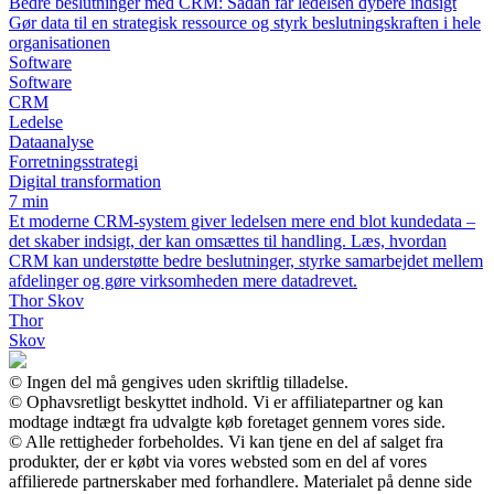
Bedre beslutninger med CRM: Sådan får ledelsen dybere indsigt
Gør data til en strategisk ressource og styrk beslutningskraften i hele
organisationen
Software
Software
CRM
Ledelse
Dataanalyse
Forretningsstrategi
Digital transformation
7 min
Et moderne CRM-system giver ledelsen mere end blot kundedata –
det skaber indsigt, der kan omsættes til handling. Læs, hvordan
CRM kan understøtte bedre beslutninger, styrke samarbejdet mellem
afdelinger og gøre virksomheden mere datadrevet.
Thor Skov
Thor
Skov
© Ingen del må gengives uden skriftlig tilladelse.
© Ophavsretligt beskyttet indhold. Vi er affiliatepartner og kan
modtage indtægt fra udvalgte køb foretaget gennem vores side.
© Alle rettigheder forbeholdes. Vi kan tjene en del af salget fra
produkter, der er købt via vores websted som en del af vores
affilierede partnerskaber med forhandlere. Materialet på denne side