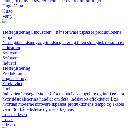
muligt at udnytte råvarer bedre – fra fabrik til forbruger.
Hugo Vang
Hugo
Vang
Tidsregistrering i industrien – når software tilpasses produktionens
tempo
Når digitale løsninger gør tidsregistrering til en strategisk ressource i
industrien
Software
Software
Industri
Tidsregistrering
Produktion
Digitalisering
Effektivitet
7 min
Industrien bevæger sig væk fra manuelle stempelure og ind i en æra,
hvor tidsregistrering handler om data, indsigt og effektivitet. Læs
hvordan moderne software tilpasses produktionens tempo og skaber
værdi for både ledelse og medarbejdere.
Lucas Olesen
Lucas
Olesen