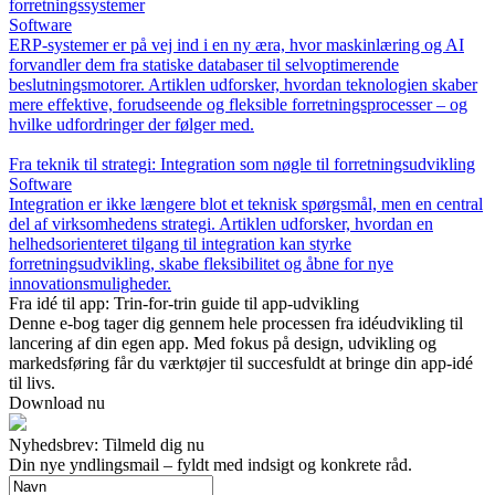
forretningssystemer
Software
ERP-systemer er på vej ind i en ny æra, hvor maskinlæring og AI
forvandler dem fra statiske databaser til selvoptimerende
beslutningsmotorer. Artiklen udforsker, hvordan teknologien skaber
mere effektive, forudseende og fleksible forretningsprocesser – og
hvilke udfordringer der følger med.
Fra teknik til strategi: Integration som nøgle til forretningsudvikling
Software
Integration er ikke længere blot et teknisk spørgsmål, men en central
del af virksomhedens strategi. Artiklen udforsker, hvordan en
helhedsorienteret tilgang til integration kan styrke
forretningsudvikling, skabe fleksibilitet og åbne for nye
innovationsmuligheder.
Fra idé til app: Trin-for-trin guide til app-udvikling
Denne e-bog tager dig gennem hele processen fra idéudvikling til
lancering af din egen app. Med fokus på design, udvikling og
markedsføring får du værktøjer til succesfuldt at bringe din app-idé
til livs.
Download nu
Nyhedsbrev: Tilmeld dig nu
Din nye yndlingsmail – fyldt med indsigt og konkrete råd.