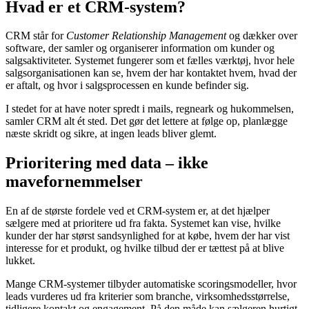
Hvad er et CRM-system?
CRM står for
Customer Relationship Management
og dækker over
software, der samler og organiserer information om kunder og
salgsaktiviteter. Systemet fungerer som et fælles værktøj, hvor hele
salgsorganisationen kan se, hvem der har kontaktet hvem, hvad der
er aftalt, og hvor i salgsprocessen en kunde befinder sig.
I stedet for at have noter spredt i mails, regneark og hukommelsen,
samler CRM alt ét sted. Det gør det lettere at følge op, planlægge
næste skridt og sikre, at ingen leads bliver glemt.
Prioritering med data – ikke
mavefornemmelser
En af de største fordele ved et CRM-system er, at det hjælper
sælgere med at prioritere ud fra fakta. Systemet kan vise, hvilke
kunder der har størst sandsynlighed for at købe, hvem der har vist
interesse for et produkt, og hvilke tilbud der er tættest på at blive
lukket.
Mange CRM-systemer tilbyder automatiske scoringsmodeller, hvor
leads vurderes ud fra kriterier som branche, virksomhedsstørrelse,
tidligere kontakt og engagement. På den måde kan sælgeren hurtigt