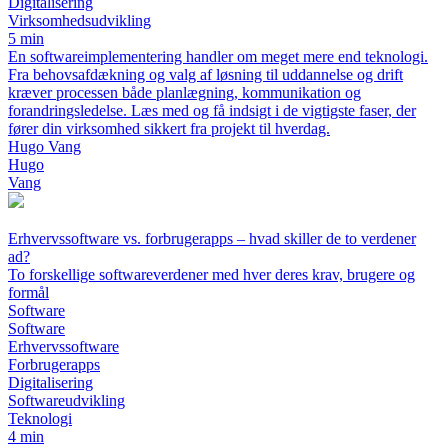
Digitalisering
Virksomhedsudvikling
5 min
En softwareimplementering handler om meget mere end teknologi.
Fra behovsafdækning og valg af løsning til uddannelse og drift
kræver processen både planlægning, kommunikation og
forandringsledelse. Læs med og få indsigt i de vigtigste faser, der
fører din virksomhed sikkert fra projekt til hverdag.
Hugo Vang
Hugo
Vang
Erhvervssoftware vs. forbrugerapps – hvad skiller de to verdener
ad?
To forskellige softwareverdener med hver deres krav, brugere og
formål
Software
Software
Erhvervssoftware
Forbrugerapps
Digitalisering
Softwareudvikling
Teknologi
4 min