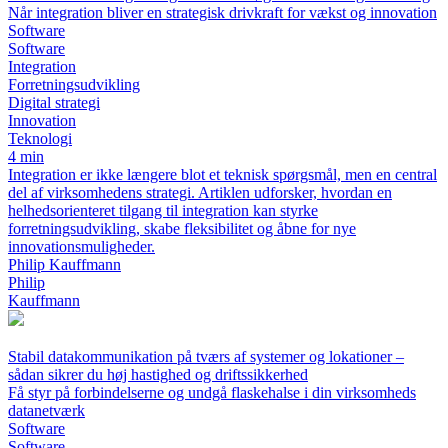
Når integration bliver en strategisk drivkraft for vækst og innovation
Software
Software
Integration
Forretningsudvikling
Digital strategi
Innovation
Teknologi
4 min
Integration er ikke længere blot et teknisk spørgsmål, men en central
del af virksomhedens strategi. Artiklen udforsker, hvordan en
helhedsorienteret tilgang til integration kan styrke
forretningsudvikling, skabe fleksibilitet og åbne for nye
innovationsmuligheder.
Philip Kauffmann
Philip
Kauffmann
Stabil datakommunikation på tværs af systemer og lokationer –
sådan sikrer du høj hastighed og driftssikkerhed
Få styr på forbindelserne og undgå flaskehalse i din virksomheds
datanetværk
Software
Software