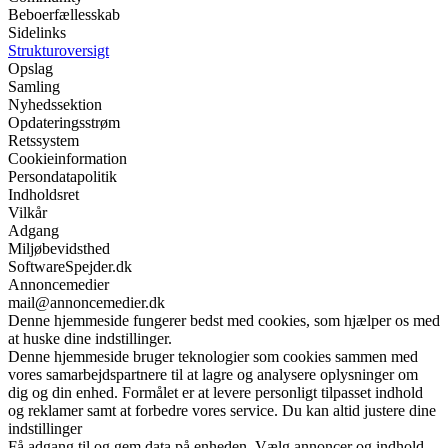
Beboerfællesskab
Sidelinks
Strukturoversigt
Opslag
Samling
Nyhedssektion
Opdateringsstrøm
Retssystem
Cookieinformation
Persondatapolitik
Indholdsret
Vilkår
Adgang
Miljøbevidsthed
SoftwareSpejder.dk
Annoncemedier
mail@annoncemedier.dk
Denne hjemmeside fungerer bedst med cookies, som hjælper os med
at huske dine indstillinger.
Denne hjemmeside bruger teknologier som cookies sammen med
vores samarbejdspartnere til at lagre og analysere oplysninger om
dig og din enhed. Formålet er at levere personligt tilpasset indhold
og reklamer samt at forbedre vores service. Du kan altid justere dine
indstillinger
Få adgang til og gem data på enheden. Vælg annoncer og indhold