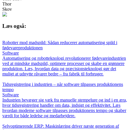
Thor
Skov
Læs også:
Robotter mod madspild: Sådan reducerer automatisering spild i
fødevareproduktionen
Software
Automatisering og robotteknologi revolutionerer fødevareindustrien
ved at mindske madspild, optimere processer og skabe en grønnere
produktion. Læs, hvordan data og præcisionsteknologi gør det
muligt at udnytte råvarer bedre – fra fabrik til forbruger.
Tidsregistrering i industrien – når software tilpasses produktionens
tempo
Software
Industrien bevæger sig væk fra manuelle stempelure og ind i en æra,
hvor tidsregistrering handler om data, indsigt og effektivitet. Læs
hvordan moderne software tilpasses produktionens tempo og skaber
værdi for både ledelse og medarbejdere.
Selvoptimerende ERP: Maskinlæring driver næste generation af