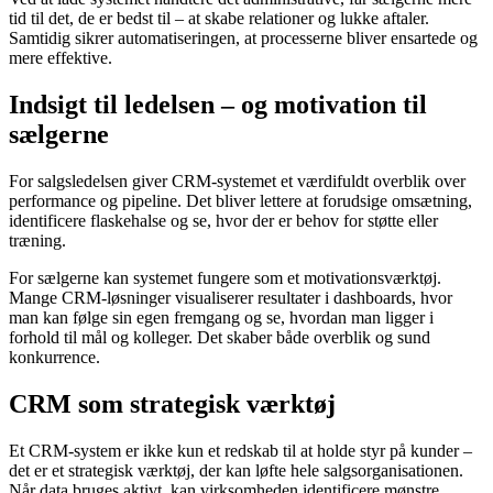
tid til det, de er bedst til – at skabe relationer og lukke aftaler.
Samtidig sikrer automatiseringen, at processerne bliver ensartede og
mere effektive.
Indsigt til ledelsen – og motivation til
sælgerne
For salgsledelsen giver CRM-systemet et værdifuldt overblik over
performance og pipeline. Det bliver lettere at forudsige omsætning,
identificere flaskehalse og se, hvor der er behov for støtte eller
træning.
For sælgerne kan systemet fungere som et motivationsværktøj.
Mange CRM-løsninger visualiserer resultater i dashboards, hvor
man kan følge sin egen fremgang og se, hvordan man ligger i
forhold til mål og kolleger. Det skaber både overblik og sund
konkurrence.
CRM som strategisk værktøj
Et CRM-system er ikke kun et redskab til at holde styr på kunder –
det er et strategisk værktøj, der kan løfte hele salgsorganisationen.
Når data bruges aktivt, kan virksomheden identificere mønstre,