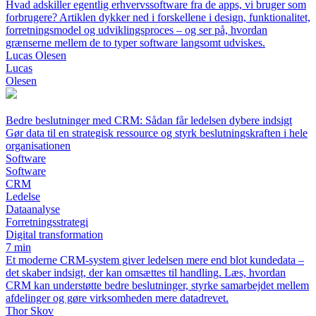
Hvad adskiller egentlig erhvervssoftware fra de apps, vi bruger som
forbrugere? Artiklen dykker ned i forskellene i design, funktionalitet,
forretningsmodel og udviklingsproces – og ser på, hvordan
grænserne mellem de to typer software langsomt udviskes.
Lucas Olesen
Lucas
Olesen
Bedre beslutninger med CRM: Sådan får ledelsen dybere indsigt
Gør data til en strategisk ressource og styrk beslutningskraften i hele
organisationen
Software
Software
CRM
Ledelse
Dataanalyse
Forretningsstrategi
Digital transformation
7 min
Et moderne CRM-system giver ledelsen mere end blot kundedata –
det skaber indsigt, der kan omsættes til handling. Læs, hvordan
CRM kan understøtte bedre beslutninger, styrke samarbejdet mellem
afdelinger og gøre virksomheden mere datadrevet.
Thor Skov