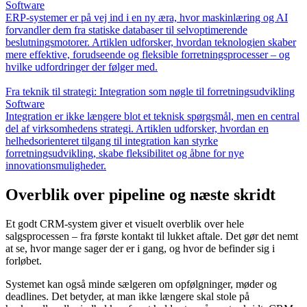
Software
ERP-systemer er på vej ind i en ny æra, hvor maskinlæring og AI
forvandler dem fra statiske databaser til selvoptimerende
beslutningsmotorer. Artiklen udforsker, hvordan teknologien skaber
mere effektive, forudseende og fleksible forretningsprocesser – og
hvilke udfordringer der følger med.
Fra teknik til strategi: Integration som nøgle til forretningsudvikling
Software
Integration er ikke længere blot et teknisk spørgsmål, men en central
del af virksomhedens strategi. Artiklen udforsker, hvordan en
helhedsorienteret tilgang til integration kan styrke
forretningsudvikling, skabe fleksibilitet og åbne for nye
innovationsmuligheder.
Overblik over pipeline og næste skridt
Et godt CRM-system giver et visuelt overblik over hele
salgsprocessen – fra første kontakt til lukket aftale. Det gør det nemt
at se, hvor mange sager der er i gang, og hvor de befinder sig i
forløbet.
Systemet kan også minde sælgeren om opfølgninger, møder og
deadlines. Det betyder, at man ikke længere skal stole på