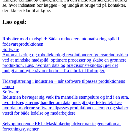
se, hvor indsatsen bør lægges – og undgå at bruge tid på kontakter,
der ikke er klar til at købe.
Læs også:
Robotter mod madspild: Sådan reducerer automatisering spild i
fødevareproduktionen
Software
Automatisering og robotteknologi revolutionerer fødevareindustrien
ved at mindske madspild, optimere processer og skabe en grønnere
produktion. Læs, hvordan data og præcisionsteknologi gør det
muligt at udnytte råvarer bedre – fra fabrik til forbruger.
Tidsregistrering i industrien – når software tilpasses produktionens
tempo
Software
Industrien bevæger sig væk fra manuelle stempelure og ind i en æra,
hvor tidsregistrering handler om data, indsigt og effektivitet. Læs
hvordan moderne software tilpasses produktionens tempo og skaber
værdi for både ledelse og medarbejdere.
Selvoptimerende ERP: Maskinlæring driver næste generation af
forretningssystemer