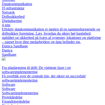
Datakommunikation
IT-infrastruktur
Netværk
Driftssikkerhed
Digitalisering
4 min
Effektiv datakommunikation er nøglen til en sammenhængende og
driftssikker forretning. Læs, hvordan du sikrer høj hastighed,
stabilitet og sikkerhed på tværs af systemer, lokationer og platforme
– uanset hvor dine medarbejdere og data befinder sig.
Danica Sandhage
Danica
Sandhage
Fra planlægning til drift: De vigtigste faser i en
softwareimplementering
Få overblik over de centrale trin, der sikrer en succesfuld
softwareimplementering
Software
Software
Softwareimplementering
Projektledelse
Forandringsledelse