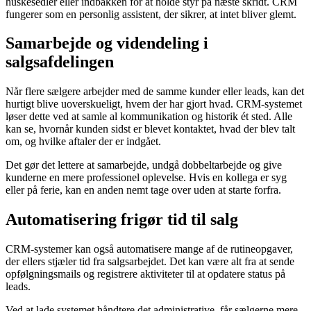
huskesedler eller indbakken for at holde styr på næste skridt. CRM
fungerer som en personlig assistent, der sikrer, at intet bliver glemt.
Samarbejde og videndeling i
salgsafdelingen
Når flere sælgere arbejder med de samme kunder eller leads, kan det
hurtigt blive uoverskueligt, hvem der har gjort hvad. CRM-systemet
løser dette ved at samle al kommunikation og historik ét sted. Alle
kan se, hvornår kunden sidst er blevet kontaktet, hvad der blev talt
om, og hvilke aftaler der er indgået.
Det gør det lettere at samarbejde, undgå dobbeltarbejde og give
kunderne en mere professionel oplevelse. Hvis en kollega er syg
eller på ferie, kan en anden nemt tage over uden at starte forfra.
Automatisering frigør tid til salg
CRM-systemer kan også automatisere mange af de rutineopgaver,
der ellers stjæler tid fra salgsarbejdet. Det kan være alt fra at sende
opfølgningsmails og registrere aktiviteter til at opdatere status på
leads.
Ved at lade systemet håndtere det administrative, får sælgerne mere