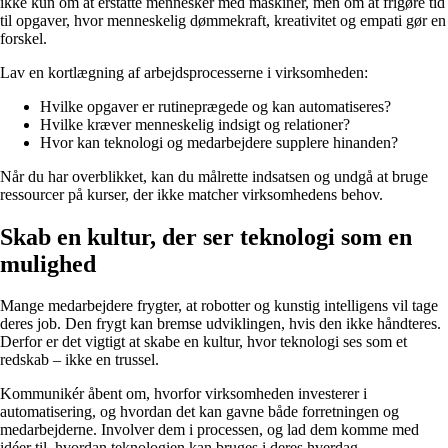
ikke kun om at erstatte mennesker med maskiner, men om at frigøre tid
til opgaver, hvor menneskelig dømmekraft, kreativitet og empati gør en
forskel.
Lav en kortlægning af arbejdsprocesserne i virksomheden:
Hvilke opgaver er rutineprægede og kan automatiseres?
Hvilke kræver menneskelig indsigt og relationer?
Hvor kan teknologi og medarbejdere supplere hinanden?
Når du har overblikket, kan du målrette indsatsen og undgå at bruge
ressourcer på kurser, der ikke matcher virksomhedens behov.
Skab en kultur, der ser teknologi som en
mulighed
Mange medarbejdere frygter, at robotter og kunstig intelligens vil tage
deres job. Den frygt kan bremse udviklingen, hvis den ikke håndteres.
Derfor er det vigtigt at skabe en kultur, hvor teknologi ses som et
redskab – ikke en trussel.
Kommunikér åbent om, hvorfor virksomheden investerer i
automatisering, og hvordan det kan gavne både forretningen og
medarbejderne. Involver dem i processen, og lad dem komme med
idéer til, hvordan teknologien kan bruges i deres hverdag.