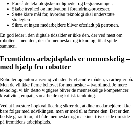
Forstå de teknologiske muligheder og begrænsninger.
Skabe tryghed og motivation i forandringsprocesser.
Sætte klare mål for, hvordan teknologi skal understøtte
strategien.
Sikre, at ingen medarbejdere bliver efterladt på perronen.
En god leder i den digitale tidsalder er ikke den, der ved mest om
robotter – men den, der får mennesker og teknologi til at spille
sammen.
Fremtidens arbejdsplads er menneskelig –
med hjælp fra robotter
Robotter og automatisering vil uden tvivl ændre måden, vi arbejder på.
Men de vil ikke fjerne behovet for mennesker – tværtimod. Jo mere
teknologi vi får, desto vigtigere bliver de menneskelige kompetencer:
kreativitet, empati, samarbejde og kritisk tænkning.
Ved at investere i opkvalificering sikrer du, at dine medarbejdere ikke
bare følger med udviklingen, men er med til at forme den. Det er den
bedste garanti for, at både mennesker og maskiner trives side om side
på fremtidens arbejdsplads.