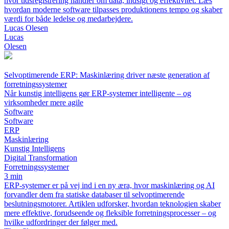
hvor tidsregistrering handler om data, indsigt og effektivitet. Læs
hvordan moderne software tilpasses produktionens tempo og skaber
værdi for både ledelse og medarbejdere.
Lucas Olesen
Lucas
Olesen
Selvoptimerende ERP: Maskinlæring driver næste generation af
forretningssystemer
Når kunstig intelligens gør ERP-systemer intelligente – og
virksomheder mere agile
Software
Software
ERP
Maskinlæring
Kunstig Intelligens
Digital Transformation
Forretningssystemer
3 min
ERP-systemer er på vej ind i en ny æra, hvor maskinlæring og AI
forvandler dem fra statiske databaser til selvoptimerende
beslutningsmotorer. Artiklen udforsker, hvordan teknologien skaber
mere effektive, forudseende og fleksible forretningsprocesser – og
hvilke udfordringer der følger med.