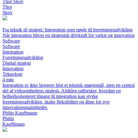
Thor Skov
Thor
Skov
Fra teknik til strategi: Integration som nøgle til forretningsudvikling
Når integration bliver en strategisk drivkraft for vækst og innovation
Software
Software
Integration
Forretningsudvikling
Digital strategi
Innovation
Teknologi
4 min
Integration er ikke længere blot et teknisk spørgsmål, men en central
del af virksomhedens strategi. Artiklen udforsker, hvordan en
helhedsorienteret tilgang til integration kan styrke
forretningsudvikling, skabe fleksibilitet og åbne for nye
innovationsmuligheder.
Philip Kauffmann
Philip
Kauffmann