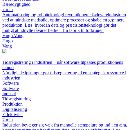
Bæredygtighed
7 min
Automatisering og robotteknologi revolutionerer fødevareindustrien
ved at mindske madspild, optimere processer og skabe en grønnere
produktion. Læs, hvordan data og præcisionsteknologi gør det
muligt at udnytte råvarer bedre – fra fabrik til forbruger.
Hugo Vang
Hugo
Vang
Tidsregistrering i industrien – når software tilpasses produktionens
tempo
Når digitale løsninger gør tidsregistrering til en strategisk ressource i
industrien
Software
Software
Industri
Tidsregistrering
Produktion
Digitalisering
Effektivitet
7 min
Industrien bevæger sig væk fra manuelle stempelure og ind i en æra,