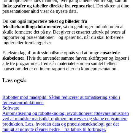
for at opdatere slides manuelt, hver gang tallene ændrer sig, kan du
linke grafer og tabeller direkte fra regnearket
. Det sikrer, at dine
præsentationer altid viser de nyeste data.
Du kan også
importere tekst og billeder fra
tekstbehandlingsdokumenter
, så du genbruger indhold uden at
skulle formatere det på ny. Det giver et ensartet udtryk på tværs af
rapporter og præsentationer – og sparer tid, når du skal forberede
møder eller fremlæggelser.
Et ekstra lag af professionalisme opnås ved at bruge
ensartede
skabeloner
. Hvis du anvender samme farver, skrifttyper og logoer i
alle tre programmer, fremstår materialet som en samlet helhed –
uanset om det er en intern rapport eller en kundepræsentation.
Læs også:
Robotter mod madspild: Sådan reducerer automatisering spild i
fødevareproduktionen
Software
Automatisering og robotteknologi revolutionerer fødevareindustrien
ved at mindske madspild, optimere processer og skabe en grønnere
produktion. Læs, hvordan data og præcisionsteknologi gør det
muligt at udnytte råvarer bedre – fra fabrik til forbruger.