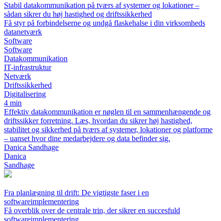
Stabil datakommunikation på tværs af systemer og lokationer –
sådan sikrer du høj hastighed og driftssikkerhed
Få styr på forbindelserne og undgå flaskehalse i din virksomheds
datanetværk
Software
Software
Datakommunikation
IT-infrastruktur
Netværk
Driftssikkerhed
Digitalisering
4 min
Effektiv datakommunikation er nøglen til en sammenhængende og
driftssikker forretning. Læs, hvordan du sikrer høj hastighed,
stabilitet og sikkerhed på tværs af systemer, lokationer og platforme
– uanset hvor dine medarbejdere og data befinder sig.
Danica Sandhage
Danica
Sandhage
Fra planlægning til drift: De vigtigste faser i en
softwareimplementering
Få overblik over de centrale trin, der sikrer en succesfuld
softwareimplementering