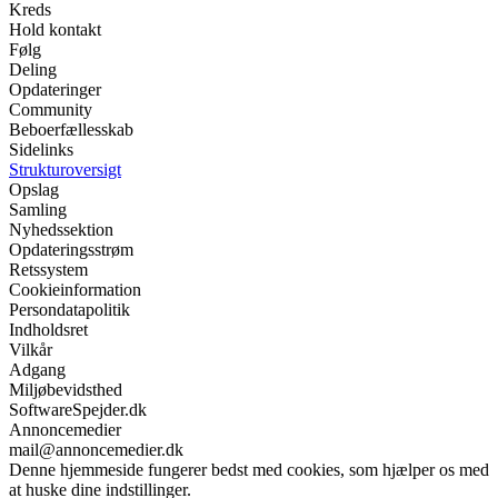
Kreds
Hold kontakt
Følg
Deling
Opdateringer
Community
Beboerfællesskab
Sidelinks
Strukturoversigt
Opslag
Samling
Nyhedssektion
Opdateringsstrøm
Retssystem
Cookieinformation
Persondatapolitik
Indholdsret
Vilkår
Adgang
Miljøbevidsthed
SoftwareSpejder.dk
Annoncemedier
mail@annoncemedier.dk
Denne hjemmeside fungerer bedst med cookies, som hjælper os med
at huske dine indstillinger.