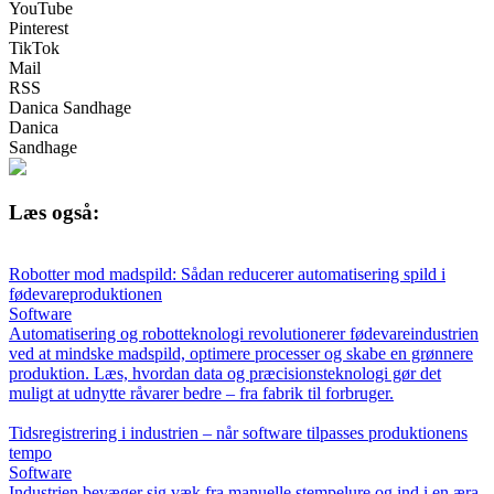
YouTube
Pinterest
TikTok
Mail
RSS
Danica Sandhage
Danica
Sandhage
Læs også:
Robotter mod madspild: Sådan reducerer automatisering spild i
fødevareproduktionen
Software
Automatisering og robotteknologi revolutionerer fødevareindustrien
ved at mindske madspild, optimere processer og skabe en grønnere
produktion. Læs, hvordan data og præcisionsteknologi gør det
muligt at udnytte råvarer bedre – fra fabrik til forbruger.
Tidsregistrering i industrien – når software tilpasses produktionens
tempo
Software
Industrien bevæger sig væk fra manuelle stempelure og ind i en æra,