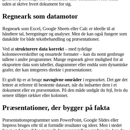
uden at skrive hvert dokument for sig.
Regneark som datamotor
Regneark som Excel, Google Sheets eller Calc er ideelle til at
håndtere tal, beregninger og analyser. Men de kan også fungere som
datakilde for både tekstbehandling og præsentationer.
Ved at
strukturere data korrekt
– med tydelige
kolonneoverskrifter og ensartede formater – kan du nemt genbruge
tallene i andre programmer. Mange regneark giver mulighed for at
eksportere data som tabeller, diagrammer eller endda som dynamiske
grafer, der kan integreres direkte i præsentationer.
Et godt tip er at bruge
navngivne områder
i regnearket. Det gør det
lettere at referere til bestemte datasæt, når du indsætter dem i et
dokument eller en præsentation. På den måde undgår du fejl, hvis du
senere tilføjer rækker eller kolonner.
Præsentationer, der bygger på fakta
Præsentationsprogrammer som PowerPoint, Google Slides eller
Impress bruges ofte til at formidle resultater og ideer. Men i stedet