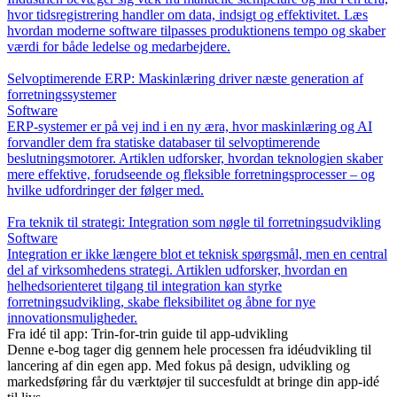
hvor tidsregistrering handler om data, indsigt og effektivitet. Læs
hvordan moderne software tilpasses produktionens tempo og skaber
værdi for både ledelse og medarbejdere.
Selvoptimerende ERP: Maskinlæring driver næste generation af
forretningssystemer
Software
ERP-systemer er på vej ind i en ny æra, hvor maskinlæring og AI
forvandler dem fra statiske databaser til selvoptimerende
beslutningsmotorer. Artiklen udforsker, hvordan teknologien skaber
mere effektive, forudseende og fleksible forretningsprocesser – og
hvilke udfordringer der følger med.
Fra teknik til strategi: Integration som nøgle til forretningsudvikling
Software
Integration er ikke længere blot et teknisk spørgsmål, men en central
del af virksomhedens strategi. Artiklen udforsker, hvordan en
helhedsorienteret tilgang til integration kan styrke
forretningsudvikling, skabe fleksibilitet og åbne for nye
innovationsmuligheder.
Fra idé til app: Trin-for-trin guide til app-udvikling
Denne e-bog tager dig gennem hele processen fra idéudvikling til
lancering af din egen app. Med fokus på design, udvikling og
markedsføring får du værktøjer til succesfuldt at bringe din app-idé