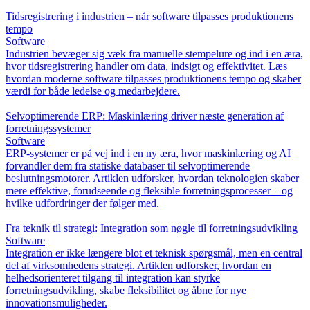
Tidsregistrering i industrien – når software tilpasses produktionens
tempo
Software
Industrien bevæger sig væk fra manuelle stempelure og ind i en æra,
hvor tidsregistrering handler om data, indsigt og effektivitet. Læs
hvordan moderne software tilpasses produktionens tempo og skaber
værdi for både ledelse og medarbejdere.
Selvoptimerende ERP: Maskinlæring driver næste generation af
forretningssystemer
Software
ERP-systemer er på vej ind i en ny æra, hvor maskinlæring og AI
forvandler dem fra statiske databaser til selvoptimerende
beslutningsmotorer. Artiklen udforsker, hvordan teknologien skaber
mere effektive, forudseende og fleksible forretningsprocesser – og
hvilke udfordringer der følger med.
Fra teknik til strategi: Integration som nøgle til forretningsudvikling
Software
Integration er ikke længere blot et teknisk spørgsmål, men en central
del af virksomhedens strategi. Artiklen udforsker, hvordan en
helhedsorienteret tilgang til integration kan styrke
forretningsudvikling, skabe fleksibilitet og åbne for nye
innovationsmuligheder.