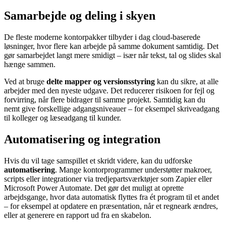
Samarbejde og deling i skyen
De fleste moderne kontorpakker tilbyder i dag cloud-baserede
løsninger, hvor flere kan arbejde på samme dokument samtidig. Det
gør samarbejdet langt mere smidigt – især når tekst, tal og slides skal
hænge sammen.
Ved at bruge
delte mapper og versionsstyring
kan du sikre, at alle
arbejder med den nyeste udgave. Det reducerer risikoen for fejl og
forvirring, når flere bidrager til samme projekt. Samtidig kan du
nemt give forskellige adgangsniveauer – for eksempel skriveadgang
til kolleger og læseadgang til kunder.
Automatisering og integration
Hvis du vil tage samspillet et skridt videre, kan du udforske
automatisering
. Mange kontorprogrammer understøtter makroer,
scripts eller integrationer via tredjepartsværktøjer som Zapier eller
Microsoft Power Automate. Det gør det muligt at oprette
arbejdsgange, hvor data automatisk flyttes fra ét program til et andet
– for eksempel at opdatere en præsentation, når et regneark ændres,
eller at generere en rapport ud fra en skabelon.