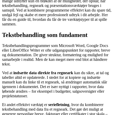
mange udnytter kun en brøkdel af de muligheder, der opstår, når
tekstbehandling, regneark og præsentationsværktøjer bruges i
samspil. Ved at kombinere programmerne effektivt kan du spare tid,
undgå fejl og skabe et mere professionelt udtryk i dit arbejde. Her
får du en guide til, hvordan du får de tre værktøjstyper til at spille
sammen.
Tekstbehandling som fundament
Tekstbehandlingsprogrammer som Microsoft Word, Google Docs
eller LibreOffice Writer er ofte udgangspunktet for rapporter, breve
og dokumentation. De giver struktur, formatering og mulighed for
samarbejde i realtid. Men de kan meget mere end blot at håndtere
tekst.
Ved at
indsætte data direkte fra regneark
kan du sikre, at tal og
tabeller altid er opdaterede. I stedet for at kopiere og indsætte
manuelt kan du linke til et regneark, så ændringer automatisk slår
igennem i dokumentet. Det er især nyttigt i rapporter, hvor data
løbende ændres – for eksempel i budgetter, salgsoversigter eller
projektstatusser.
Et andet effektivt værktøj er
seriefletning
, hvor du kombinerer
tekstbehandling med data fra et regneark. Det gør det muligt at
generere personlige breve, fakturaer eller certifikater i stor skala –