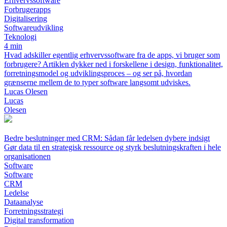
Erhvervssoftware
Forbrugerapps
Digitalisering
Softwareudvikling
Teknologi
4 min
Hvad adskiller egentlig erhvervssoftware fra de apps, vi bruger som
forbrugere? Artiklen dykker ned i forskellene i design, funktionalitet,
forretningsmodel og udviklingsproces – og ser på, hvordan
grænserne mellem de to typer software langsomt udviskes.
Lucas Olesen
Lucas
Olesen
Bedre beslutninger med CRM: Sådan får ledelsen dybere indsigt
Gør data til en strategisk ressource og styrk beslutningskraften i hele
organisationen
Software
Software
CRM
Ledelse
Dataanalyse
Forretningsstrategi
Digital transformation