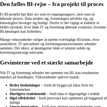
Den fælles BI-rejse – fra projekt til proces
Et BI-projekt bør ikke ses som en engangsopgave, men som en
løbende proces. Data ændrer sig, forretningen udvikler sig, og
teknologien bevæger sig hurtigt. Derfor er det vigtigt at etablere et
fælles ejerskab, hvor både IT og forretning løbende evaluerer, hvordan
BI-løsningen kan forbedres.
Mange virksomheder vælger at oprette tværfaglige BI-teams, hvor
analytikere, IT-specialister og forretningsrepræsentanter arbejder
sammen. Det sikrer, at løsningerne både er teknisk solide og
forretningsmæssigt relevante.
Gevinsterne ved et stærkt samarbejde
Når IT og forretning arbejder tæt sammen om BI, kan resultaterne
mærkes på bundlinjen. Virksomheder oplever typisk:
Bedre beslutninger
– fordi de bygger på fakta frem for
fornemmelser.
Hurtigere reaktionstid
– fordi data er tilgængelige i realtid.
Øget effektivitet
– fordi processer kan optimeres på baggrund af
indsigt.
Større innovation
– fordi data afslører nye muligheder, som