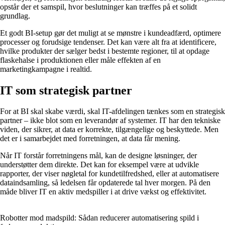
opstår der et samspil, hvor beslutninger kan træffes på et solidt
grundlag.
Et godt BI-setup gør det muligt at se mønstre i kundeadfærd, optimere
processer og forudsige tendenser. Det kan være alt fra at identificere,
hvilke produkter der sælger bedst i bestemte regioner, til at opdage
flaskehalse i produktionen eller måle effekten af en
marketingkampagne i realtid.
IT som strategisk partner
For at BI skal skabe værdi, skal IT-afdelingen tænkes som en strategisk
partner – ikke blot som en leverandør af systemer. IT har den tekniske
viden, der sikrer, at data er korrekte, tilgængelige og beskyttede. Men
det er i samarbejdet med forretningen, at data får mening.
Når IT forstår forretningens mål, kan de designe løsninger, der
understøtter dem direkte. Det kan for eksempel være at udvikle
rapporter, der viser nøgletal for kundetilfredshed, eller at automatisere
dataindsamling, så ledelsen får opdaterede tal hver morgen. På den
måde bliver IT en aktiv medspiller i at drive vækst og effektivitet.
Robotter mod madspild: Sådan reducerer automatisering spild i