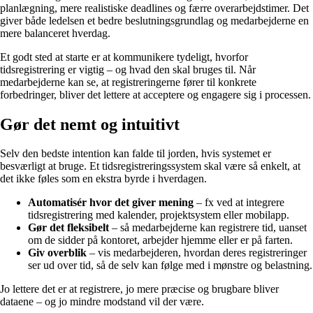
planlægning, mere realistiske deadlines og færre overarbejdstimer. Det
giver både ledelsen et bedre beslutningsgrundlag og medarbejderne en
mere balanceret hverdag.
Et godt sted at starte er at kommunikere tydeligt, hvorfor
tidsregistrering er vigtig – og hvad den skal bruges til. Når
medarbejderne kan se, at registreringerne fører til konkrete
forbedringer, bliver det lettere at acceptere og engagere sig i processen.
Gør det nemt og intuitivt
Selv den bedste intention kan falde til jorden, hvis systemet er
besværligt at bruge. Et tidsregistreringssystem skal være så enkelt, at
det ikke føles som en ekstra byrde i hverdagen.
Automatisér hvor det giver mening
– fx ved at integrere
tidsregistrering med kalender, projektsystem eller mobilapp.
Gør det fleksibelt
– så medarbejderne kan registrere tid, uanset
om de sidder på kontoret, arbejder hjemme eller er på farten.
Giv overblik
– vis medarbejderen, hvordan deres registreringer
ser ud over tid, så de selv kan følge med i mønstre og belastning.
Jo lettere det er at registrere, jo mere præcise og brugbare bliver
dataene – og jo mindre modstand vil der være.